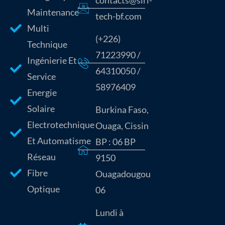
contacts@siri-
Maintenance
tech-bf.com
Multi
(+226)
Technique
71223990 /
Ingénierie Et
64310050 /
Service
58976409
Energie
Solaire
Burkina Faso,
Electrotechnique
Ouaga, Cissin
Et Automatisme
BP : 06 BP
Réseau
9150
Fibre
Ouagadougou
Optique
06
Lundi à