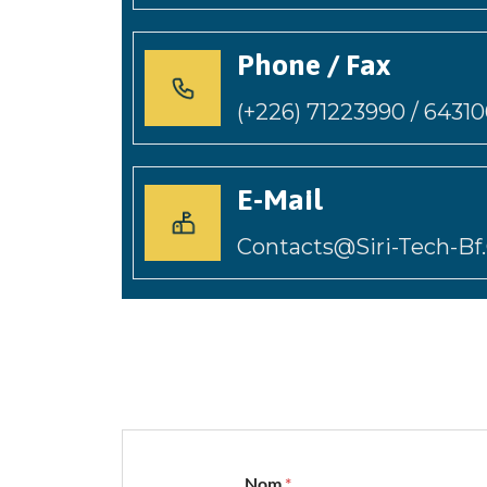
Phone / Fax
(+226) 71223990 / 6431
E-Mail
Contacts@siri-Tech-B
Nom
*