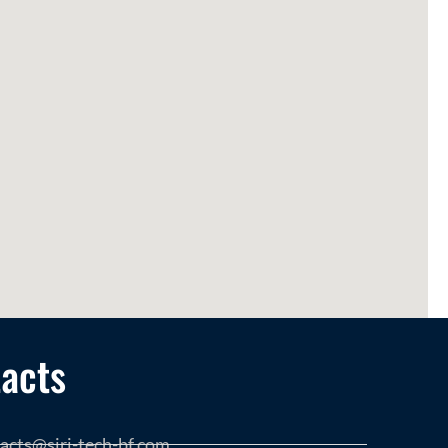
acts
acts@siri-tech-bf.com