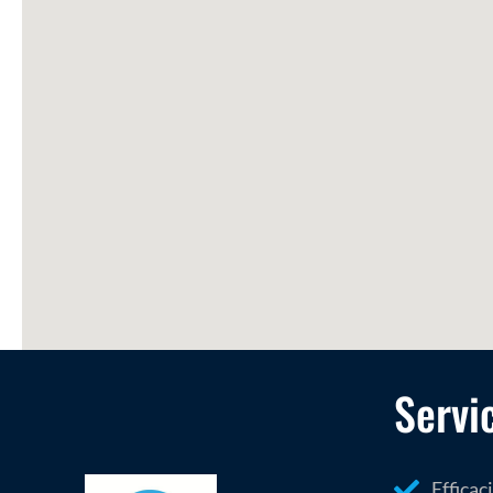
Servi
Efficac