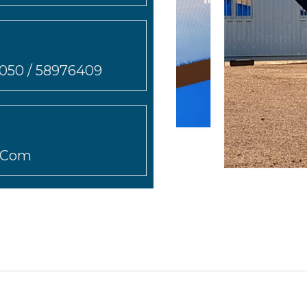
0050 / 58976409
f.com