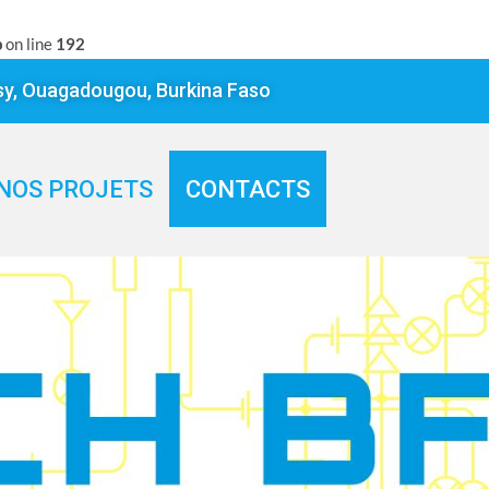
p
on line
192
sy, Ouagadougou, Burkina Faso
NOS PROJETS
CONTACTS