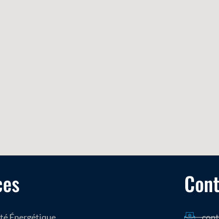
ces
Cont
cont
ité Énergétique