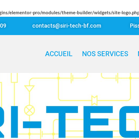
gins/elementor-pro/modules/theme-builder/widgets/site-logo.ph
409
contacts@siri-tech-bf.com
Pis
ACCUEIL
NOS SERVICES