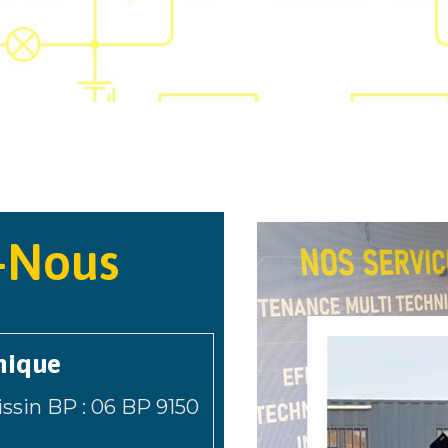
-Nous
hique
issin BP : 06 BP 9150